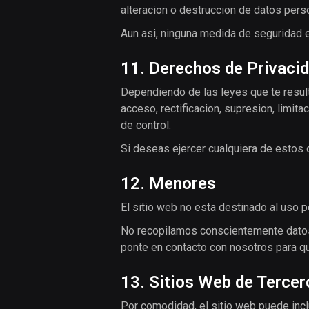
alteracion o destruccion de datos pers
Aun asi, ninguna medida de seguridad 
11. Derechos de Privaci
Dependiendo de las leyes que te result
acceso, rectificacion, supresion, limita
de control.
Si deseas ejercer cualquiera de estos 
12. Menores
El sitio web no esta destinado al uso p
No recopilamos conscientemente datos 
ponte en contacto con nosotros para qu
13. Sitios Web de Tercer
Por comodidad, el sitio web puede incl