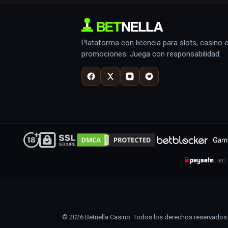
Plataforma con licencia para slots, casino e
promociones. Juega con responsabilidad.
© 2026 Betnella Casino. Todos los derechos reservados.