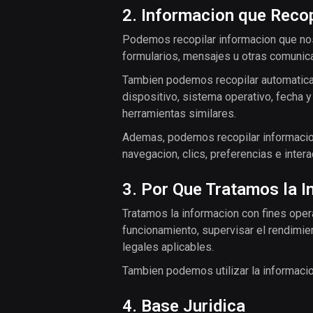
2. Informacion que Reco
Podemos recopilar informacion que nos 
formularios, mensajes u otras comunic
Tambien podemos recopilar automaticame
dispositivo, sistema operativo, fecha 
herramientas similares.
Ademas, podemos recopilar informacion
navegacion, clics, preferencias e intera
3. Por Que Tratamos la 
Tratamos la informacion con fines opera
funcionamiento, supervisar el rendimien
legales aplicables.
Tambien podemos utilizar la informacio
4. Base Juridica