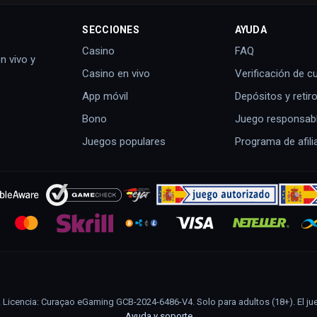
SECCIONES
AYUDA
Casino
FAQ
n vivo y
Casino en vivo
Verificación de c
App móvil
Depósitos y retir
Bono
Juego responsab
Juegos populares
Programa de afil
 Licencia: Curaçao eGaming GCB-2024-6486-V4. Solo para adultos (18+). El ju
Ayuda y soporte