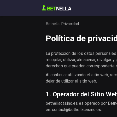
Betnella
-
Privacidad
Política de privaci
La proteccion de los datos personales 
recopilar, utilizar, almacenar, divulgar
derechos que pueden corresponderte en 
Al continuar utilizando el sitio web, r
dejar de utilizar el sitio web.
1. Operador del Sitio We
bethellacasino.es es operado por Betne
en:
contact@bethellacasino.es
.