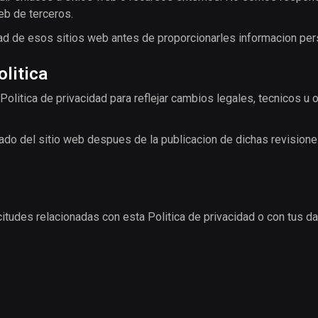
web de terceros.
dad de esos sitios web antes de proporcionarles informacion per
olitica
litica de privacidad para reflejar cambios legales, tecnicos u 
uado del sitio web despues de la publicacion de dichas revisione
citudes relacionadas con esta Politica de privacidad o con tus d