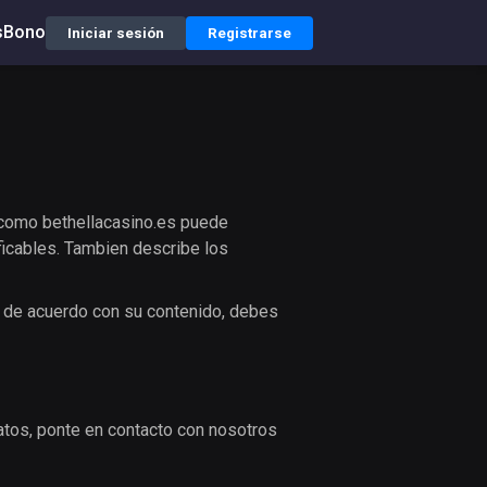
s
Bono
Iniciar sesión
Registrarse
a como bethellacasino.es puede
tificables. Tambien describe los
as de acuerdo con su contenido, debes
datos, ponte en contacto con nosotros